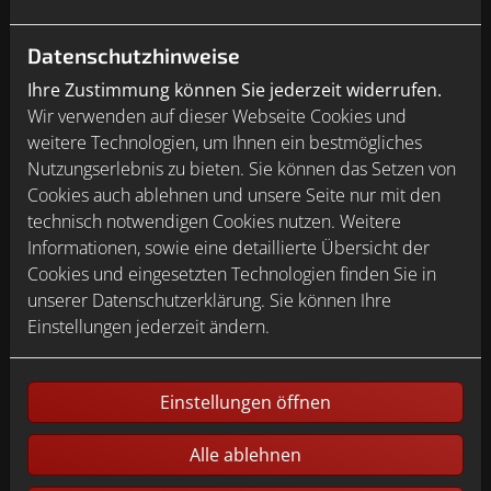
Datenschutzhinweise
Ihre Zustimmung können Sie jederzeit widerrufen.
Wir verwenden auf dieser Webseite Cookies und
weitere Technologien, um Ihnen ein bestmögliches
Das widerstandsfähige, reflexionsarme Solarglas
Nutzungserlebnis zu bieten. Sie können das Setzen von
ist fest mit der PREFA Aluminium-Grundplatte
Cookies auch ablehnen und unsere Seite nur mit den
verbunden. (Foto: epr/Prefa/Croce&Wir)
technisch notwendigen Cookies nutzen. Weitere
Informationen, sowie eine detaillierte Übersicht der
Cookies und eingesetzten Technologien finden Sie in
unserer Datenschutzerklärung. Sie können Ihre
Einstellungen jederzeit ändern.
Die IEC-zertifizierte PREFA Solardachplatte „made in
Austria“ ist in zwei Größen und drei Farben – Anthrazit,
Schwarz und Dunkelgrau – erhältlich und 100 %
Einstellungen öffnen
kompatibel mit dem PREFA Komplettsystem. Passendes
Zubehör wie Dachentwässerung oder Schneeschutz
Alle ablehnen
rundet das Produktangebot ab. Von der Planung über
die Installation bis zur Abnahme der fertigen Anlage: Die