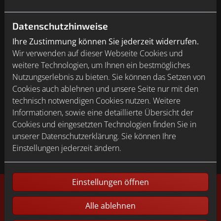
Datenschutzhinweise
Ihre Zustimmung können Sie jederzeit widerrufen.
Wir verwenden auf dieser Webseite Cookies und
weitere Technologien, um Ihnen ein bestmögliches
Nutzungserlebnis zu bieten. Sie können das Setzen von
Cookies auch ablehnen und unsere Seite nur mit den
technisch notwendigen Cookies nutzen. Weitere
Informationen, sowie eine detaillierte Übersicht der
Cookies und eingesetzten Technologien finden Sie in
Bitte das
Cookie-Consent-Tool öffnen
, um die für dieses
unserer Datenschutzerklärung. Sie können Ihre
Element notwendigen Cookies zu akzeptieren.
Einstellungen jederzeit ändern.
Einstellungen öffnen
Footer - Kontaktdaten und Öffnungszeiten
Alle ablehnen
Kontakt